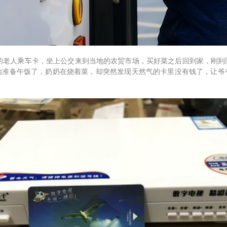
老人乘车卡，坐上公交来到当地的农贸市场，买好菜之后回到家，刚到
始准备午饭了，奶奶在烧着菜，却突然发现天然气的卡里没有钱了，让爷