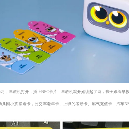
习，早教机打开，插上NFC卡片，早教机就开始读起了诗，孩子跟着早
儿园小孩接送卡，公交车老年卡、上班的考勤卡、燃气充值卡，汽车NFC