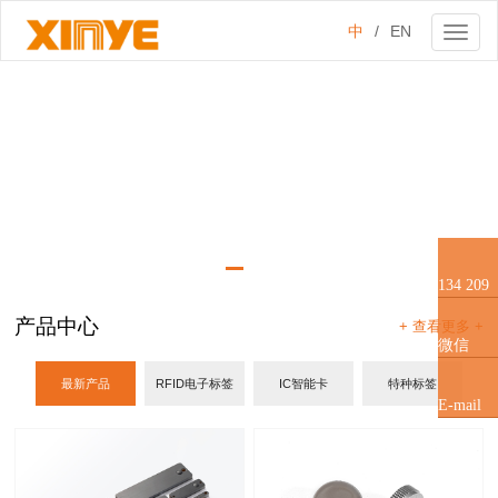
中
/
EN
Toggl
naviga
134 209
产品中心
+ 查看更多 +
79610
微信
最新产品
RFID电子标签
IC智能卡
特种标签
E-mail