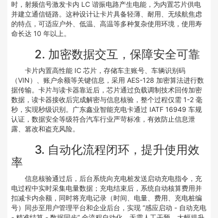
时，射频信号激发卡内 LC 谐振电路产生电能，为内置芯片供电
并建立通信链路。这种设计让卡片具备轻薄、耐用、无续航焦虑
的特点，可适应户外、低温、高温等多种复杂使用环境，使用寿
命长达 10 年以上。
2. 加密数据交互，保障安全可靠
卡片内置高性能 IC 芯片，存储车主账号、车辆识别码
（VIN）、账户余额等关键信息，采用 AES-128 加密算法进行数
据传输。卡片与读卡器靠近后，芯片通过负载调制技术回传加密
数据，读卡器接收后完成解密与信息核验，整个过程仅需 1-2 毫
秒，实现秒级识别。广东鑫业智能充电卡通过 IATF 16949 车规
认证，数据安全等级符合汽车行业严苛标准，有效防止信息泄
露、篡改和盗充风险。
3. 自动化流程闭环，提升使用效
率
信息核验通过后，后台系统向充电桩发送启动充电指令，充
电过程中实时采集电量数据；充电结束后，系统自动核算费用并
扣减卡内余额，同时将充电记录（时间、电量、费用、充电桩编
号）同步至用户管理平台和企业后台，实现 “感应启动 - 自动充电
- 精准结算 - 数据同步” 全流程自动化，无需人工干预，大幅提升