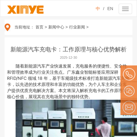
中
/
EN
Toggl
naviga
当前地址：
首页
>
新闻中心
>
行业新闻
>
新能源汽车充电卡：工作原理与核心优势解析
2025-12-30
随着新能源汽车产业快速发展，充电服务的便捷性、安全性
和管理效率成为行业关注焦点。广东鑫业智能标签应用深耕
RFID/NFC 领域 18 年，基于车规级技术标准打造新能源汽车充电
卡，以先进的技术原理和丰富的功能优势，为个人车主和企业客
户提供优质充电解决方案。本文将深入解析充电卡的工作原理与
134 209
核心价值，展现其在充电场景中的独特优势。
79610
微信
E-mail