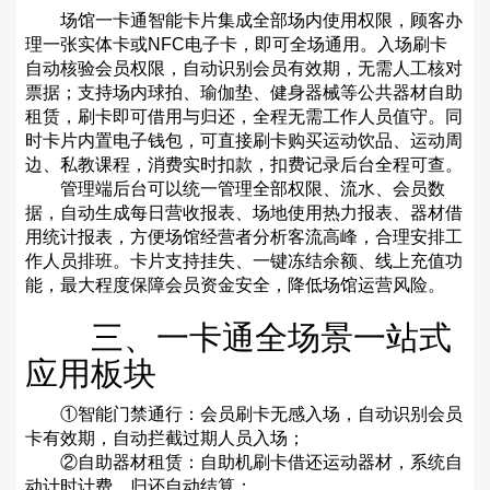
场馆一卡通智能卡片集成全部场内使用权限，顾客办
理一张实体卡或NFC电子卡，即可全场通用。入场刷卡
自动核验会员权限，自动识别会员有效期，无需人工核对
票据；支持场内球拍、瑜伽垫、健身器械等公共器材自助
租赁，刷卡即可借用与归还，全程无需工作人员值守。同
时卡片内置电子钱包，可直接刷卡购买运动饮品、运动周
边、私教课程，消费实时扣款，扣费记录后台全程可查。
管理端后台可以统一管理全部权限、流水、会员数
据，自动生成每日营收报表、场地使用热力报表、器材借
用统计报表，方便场馆经营者分析客流高峰，合理安排工
作人员排班。卡片支持挂失、一键冻结余额、线上充值功
能，最大程度保障会员资金安全，降低场馆运营风险。
三、一卡通全场景一站式
应用板块
①智能门禁通行：会员刷卡无感入场，自动识别会员
卡有效期，自动拦截过期人员入场；
②自助器材租赁：自助机刷卡借还运动器材，系统自
动计时计费，归还自动结算；