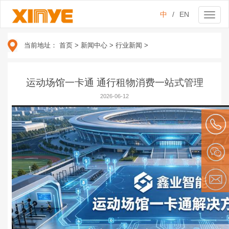
中
/
EN
Toggl
naviga
当前地址：
首页
>
新闻中心
>
行业新闻
>
运动场馆一卡通 通行租物消费一站式管理
2026-06-12
134 209
79610
微信
E-mail