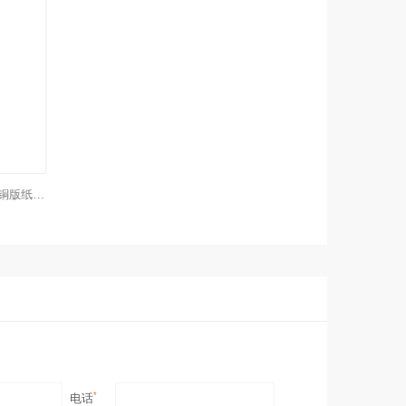
RFID环保纸卡非接触式复旦F08芯片铜版纸卡酒店门禁高频智能
*
电话