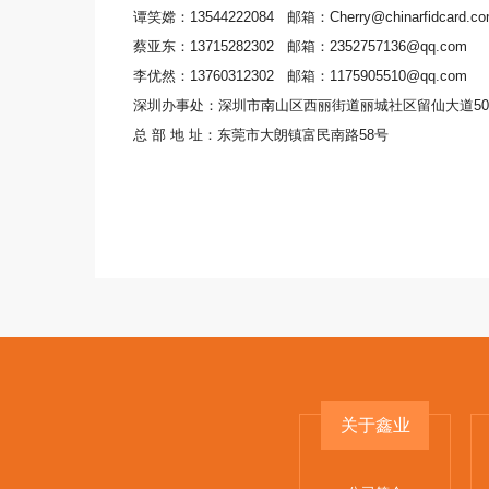
谭笑嫦：13544222084 邮箱：Cherry@chinarfidcard.c
蔡亚东：13715282302 邮箱：2352757136@qq.com
李优然：13760312302 邮箱：1175905510@qq.com
深圳办事处：深圳市南山区西丽街道丽城社区留仙大道501
总 部 地 址：东莞市大朗镇富民南路58号
关于鑫业