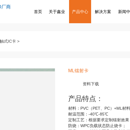
D厂商
首页
关于鑫业
产品中心
解决方案
新闻
触式IC卡
>
ML镭射卡
资料下载
产品特点：
材料：PVC（PET、PC）+ML材
耐温范围：-40℃-85℃
定制工艺：根据要求定制镭射效果
防烧：WPC负载状态防止烧卡；