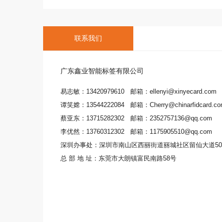
联系我们
广东鑫业智能标签有限公司
易志敏：13420979610 邮箱：ellenyi@xinyecard.com
谭笑嫦：13544222084 邮箱：Cherry@chinarfidcard.c
蔡亚东：13715282302 邮箱：2352757136@qq.com
李优然：13760312302 邮箱：1175905510@qq.com
深圳办事处：深圳市南山区西丽街道丽城社区留仙大道501
总 部 地 址：东莞市大朗镇富民南路58号