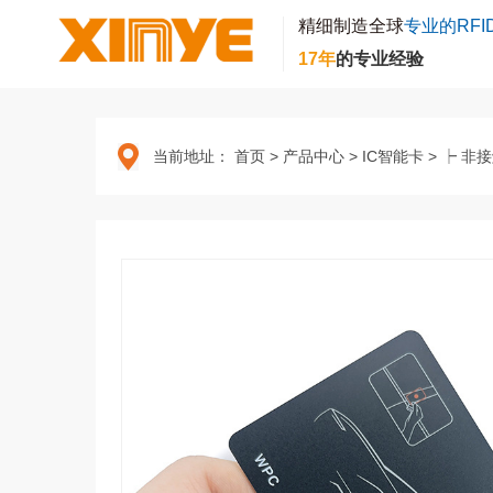
精细制造全球
专业的RFI
17年
的专业经验
当前地址：
首页
>
产品中心
>
IC智能卡
>
┝ 非接