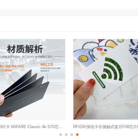
RFID环保纸卡非接触式复旦F08芯片铜版纸卡酒店门禁高频智能
Nfc公交地铁卡ntag213芯片非