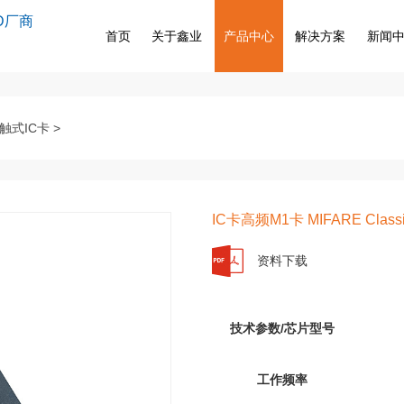
D厂商
首页
关于鑫业
产品中心
解决方案
新闻
触式IC卡
>
IC卡高频M1卡 MIFARE Clas
资料下载
技术参数/芯片型号
工作频率