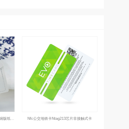
接触式卡
S50白卡