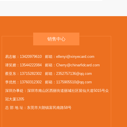
销售中心
易志敏：13420979610 邮箱：ellenyi@xinyecard.com
谭笑嫦：13544222084 邮箱：Cherry@chinarfidcard.com
蔡亚东：13715282302 邮箱：2352757136@qq.com
李优然：13760312302 邮箱：1175905510@qq.com
深圳办事处：深圳市南山区西丽街道丽城社区留仙大道5015号众
冠大厦1205
总 部 地 址：东莞市大朗镇富民南路58号