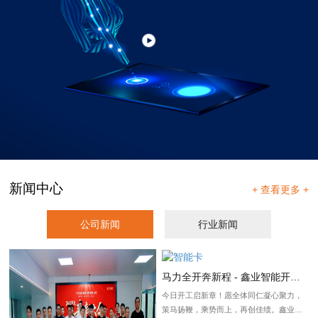
新闻中心
+ 查看更多 +
公司新闻
行业新闻
马力全开奔新程 - 鑫业智能开工大吉！
今日开工启新章！愿全体同仁凝心聚力，
策马扬鞭，乘势而上，再创佳绩。鑫业智