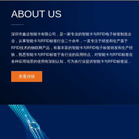
ABOUT US
深圳市鑫业智能卡有限公司，是一家专业的智能卡与RFID电子标签制造企
业，从事智能卡与RFID标签行业二十余年，一直专注于研发和生产基于
RFID技术的物联网产品，有着丰富的智能卡与RFID电子标签研发和生产经
验，熟悉智能卡与RFID标签于各行业的应用特点，对智能卡与RFID标签在
各种应用场景的使用有深刻认知，可为各行业提供智能卡与RFID标签设计
思路、生产服务及技术支持；是一家集产品设计、研发、销售、服务为一体
的RFID应用解决方案提供商，且自主生产的所有产品均符合ROSH要求；
查看详情
产品和应用涉足多种领域，包括车辆、资产管理、图书馆、档案馆、烟草、
医疗、畜牧、门票门禁、移动通讯、集装箱物流等。