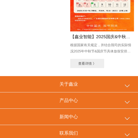
【鑫业智能】2025国庆&中秋双节同庆放假通知
根据国家有关规定，并结合我司的实际情
况2025年中秋节&国庆节具体放假安排如
下：9月30日至10月7日放假，9月28-29日
查看详情 》
（周六日），10月8日（周 ...
关于鑫业
产品中心
新闻中心
联系我们