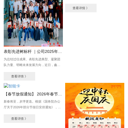
能恭祝全体同仁及客户：马年大吉，阖家
查看详情 》
幸福，万事顺意！事业开 ...
表彰先进树标杆 ｜公司2025年度表彰大会圆满落幕
为总结过往成果、表彰先进典型、凝聚团
队力量、明晰未来发展方向，近日，鑫业
智能隆重举行2025年度表彰大会。公司管
查看详情 》
理层、各部门负责人及全 ...
【春节放假通知】 2026年春节假期安排
新春将至，岁序更迭。根据《国务院办公
厅关于2026年部分节假日安排通知》，并
结合公司实际情况，现对2026春节放假做
查看详情 》
如下安排：放假时间：20 ...