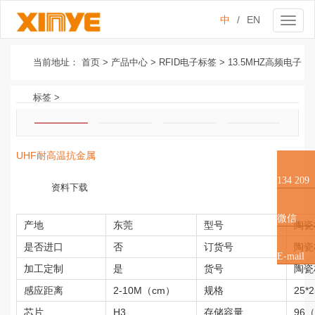
中
/
EN
Toggl
naviga
当前地址：
首页
>
产品中心
>
RFID电子标签
>
13.5MHZ高频电子
标签
>
UHF耐高温抗金属
134 209
资料下载
79610
微信
产地
东莞
型号
陶瓷
是否进口
否
订货号
陶瓷
E-mail
加工定制
是
货号
陶瓷
感应距离
2-10M（cm）
规格
25
芯片
H3
存储容量
96（