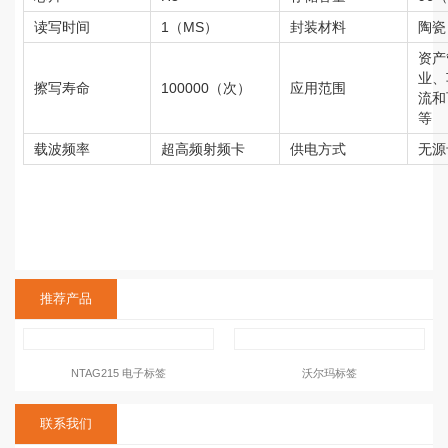
读写时间
1（MS）
封装材料
陶瓷
资产
业、
擦写寿命
100000（次）
应用范围
流和
等
载波频率
超高频射频卡
供电方式
无源
推荐产品
NTAG215 电子标签
沃尔玛标签
联系我们