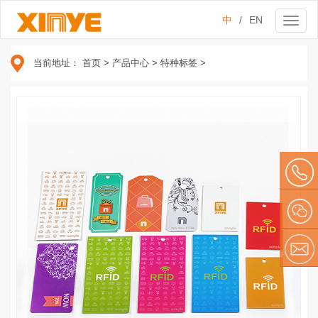
中
/
EN
Toggl
naviga
当前地址：
首页
>
产品中心
>
特种标签
>
134 209
79610
微信
E-mail