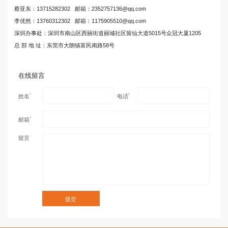
蔡亚东：13715282302 邮箱：2352757136@qq.com
李优然：13760312302 邮箱：1175905510@qq.com
深圳办事处：深圳市南山区西丽街道丽城社区留仙大道5015号众冠大厦1205
总 部 地 址：东莞市大朗镇富民南路58号
在线留言
*
*
姓名
电话
*
邮箱
留言