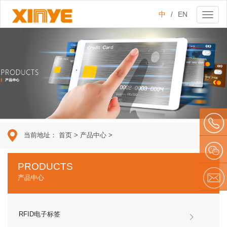
中
/
EN
Toggl
naviga
当前地址：
首页
>
产品中心
>
134 209
PRODUCTS
产品中心
79610
微信
E-mail
RFID电子标签