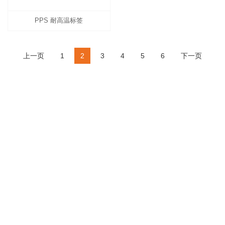
PPS 耐高温标签
上一页
1
2
3
4
5
6
下一页
关于鑫业
产品中心
新闻中心
联系我们
销售中心
粤ICP备17015438号
技术支持：南博网